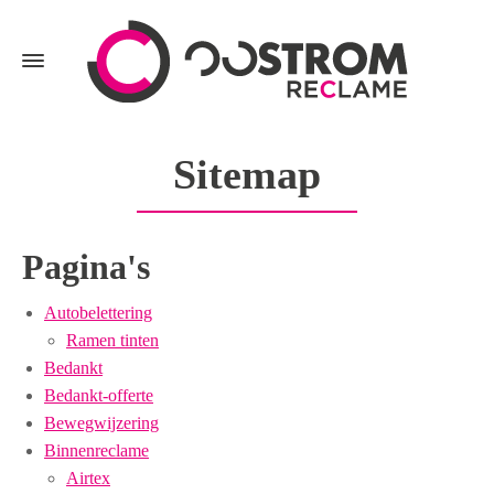
Sitemap
Pagina's
Autobelettering
Ramen tinten
Bedankt
Bedankt-offerte
Bewegwijzering
Binnenreclame
Airtex